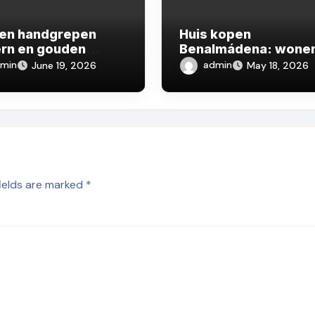
en handgrepen
Huis kopen
rn en gouden
Benalmádena: wone
noppen luxe look:
tussen zee, luxe en
min
admin
June 19, 2026
May 18, 2026
je interieur een
Andalusische sfeer
sieve uitstraling
fields are marked
*