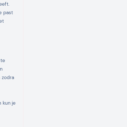
e past
et
mte
en
 zodra
 kun je