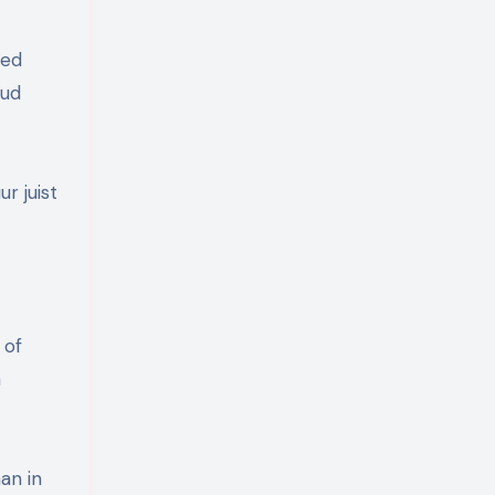
bed
oud
r juist
 of
n
an in