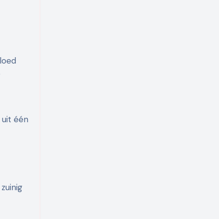
gloed
r
 uit één
zuinig