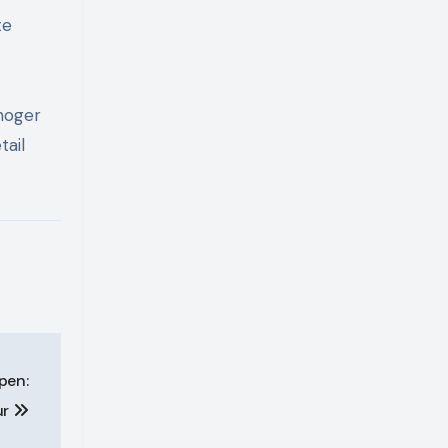
te
 hoger
tail
pen:
ur