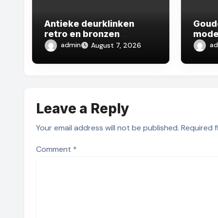
Antieke deurklinken
Goud
retro en bronzen
mode
deurknoppen: nostalgie
deurk
admin
ad
August 7, 2026
voor je binnendeur
geef 
exclu
Leave a Reply
Your email address will not be published.
Required 
Comment
*